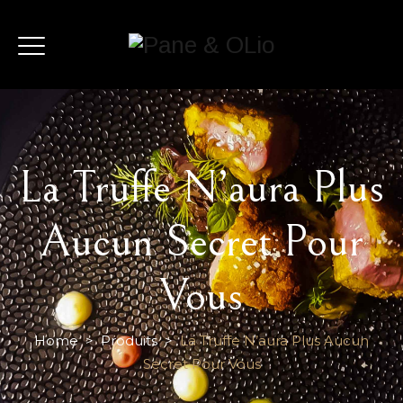
La Truffe N’aura Plus
Aucun Secret Pour
Vous
Home
>
Produits
>
La Truffe N’aura Plus Aucun
Secret Pour Vous