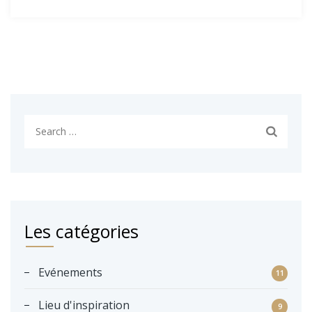
S
e
a
r
c
h
Les catégories
f
o
r
Evénements
11
:
Lieu d'inspiration
9