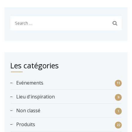
S
e
a
r
c
h
Les catégories
f
o
r
Evénements
11
:
Lieu d'inspiration
9
Non classé
1
Produits
22