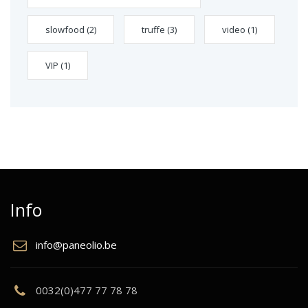
slowfood
(2)
truffe
(3)
video
(1)
VIP
(1)
Info
info@paneolio.be
0032(0)477 77 78 78