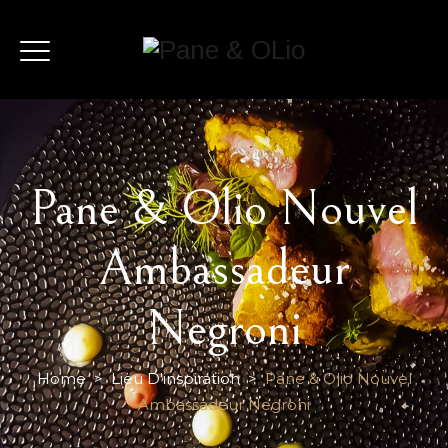
Pane & Olio Nouvel
Ambassadeur
Negroni
Home
>
Lieu D'inspiration
>
Pane & Olio Nouvel
Ambassadeur Negroni